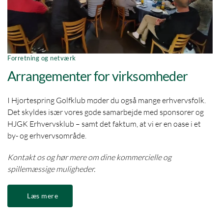
Forretning og netværk
Arrangementer for virksomheder
I Hjortespring Golfklub møder du også mange erhvervsfolk.
Det skyldes især vores gode samarbejde med sponsorer og
HJGK Erhvervsklub – samt det faktum, at vi er en oase i et
by- og erhvervsområde.
Kontakt os og hør mere om dine kommercielle og
spillemæssige muligheder.
Læs mere