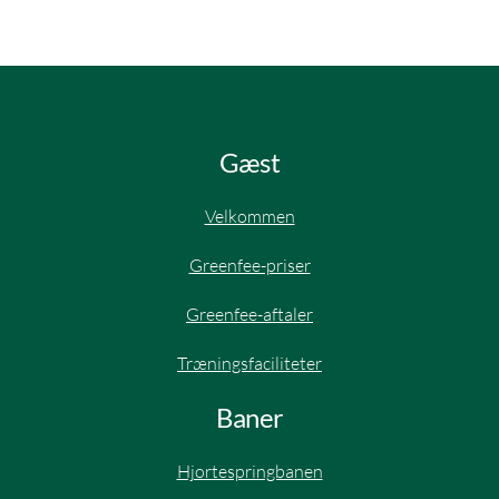
Gæst
Velkommen
Greenfee-priser
Greenfee-aftaler​
Træningsfaciliteter
Baner
Hjortespringbanen​