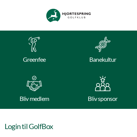
Skip to main content
Hjortespring Golfklub
Greenfee
Banekultur
Bliv medlem
Bliv sponsor
Login til GolfBox