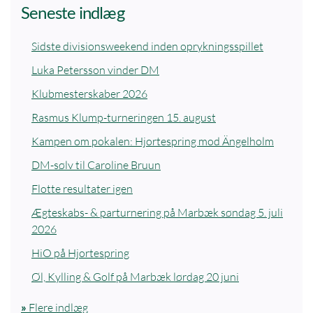
Seneste indlæg
Sidste divisionsweekend inden oprykningsspillet
Luka Petersson vinder DM
Klubmesterskaber 2026
Rasmus Klump-turneringen 15. august
Kampen om pokalen: Hjortespring mod Ängelholm
DM-sølv til Caroline Bruun
Flotte resultater igen
Ægteskabs- & parturnering på Marbæk søndag 5. juli
2026
HiO på Hjortespring
Øl, Kylling & Golf på Marbæk lørdag 20 juni
»
Flere indlæg