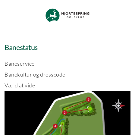
Skip to main content
Banestatus
Baneservice
Banekultur og dresscode
Værd at vide