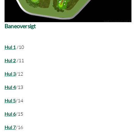
Baneoversigt
Hul 1
/10
Hul 2
/11
Hul 3
/12
Hul 4
/13
Hul 5
/14
Hul 6
/15
Hul 7
/16