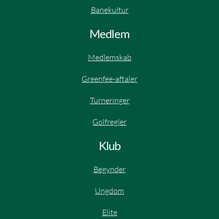
Banekultur
Medlem
Medlemskab
Greenfee-aftaler
Turneringer
Golfregler
Klub
Begynder
Ungdom
Elite​