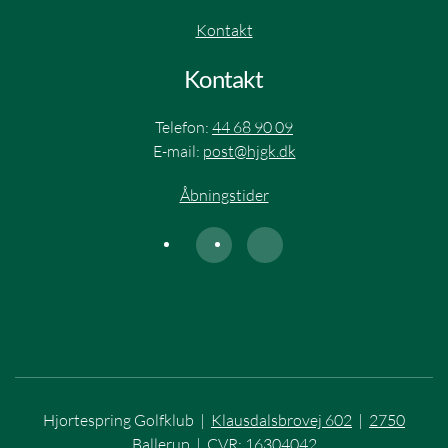
Kontakt
Kontakt
Telefon:
44 68 90 09
E-mail:
post@hjgk.dk
Åbningstider
Hjortespring Golfklub |
Klausdalsbrovej 602
|
2750
Ballerup
| CVR: 16304042