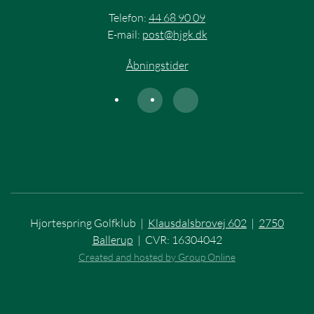
Telefon:
44 68 90 09
E-mail:
post@hjgk.dk
Åbningstider
Hjortespring Golfklub |
Klausdalsbrovej 602
|
2750
Ballerup
| CVR: 16304042
Created and hosted by Group Online