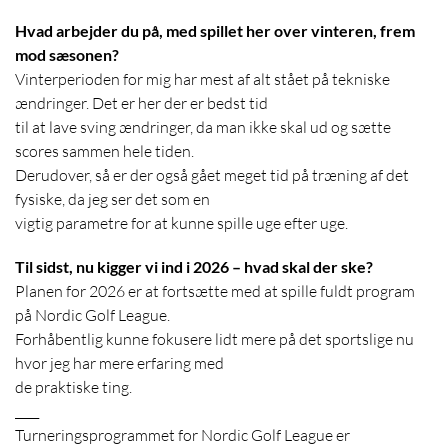
Hvad arbejder du på, med spillet her over vinteren, frem
mod sæsonen?
Vinterperioden for mig har mest af alt stået på tekniske
ændringer. Det er her der er bedst tid
til at lave sving ændringer, da man ikke skal ud og sætte
scores sammen hele tiden.
Derudover, så er der også gået meget tid på træning af det
fysiske, da jeg ser det som en
vigtig parametre for at kunne spille uge efter uge.
Til sidst, nu kigger vi ind i 2026 – hvad skal der ske?
Planen for 2026 er at fortsætte med at spille fuldt program
på Nordic Golf League.
Forhåbentlig kunne fokusere lidt mere på det sportslige nu
hvor jeg har mere erfaring med
de praktiske ting.
____
Turneringsprogrammet for Nordic Golf League er