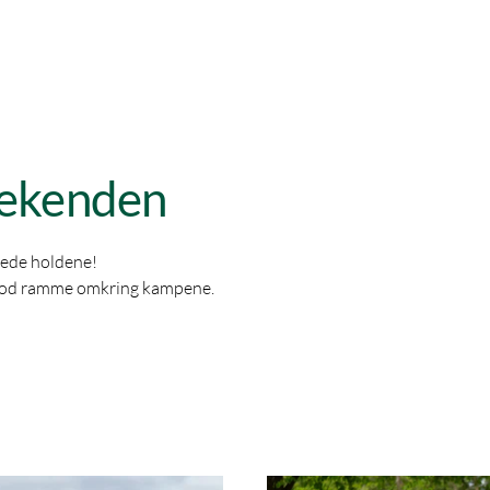
eekenden
ttede holdene!
n god ramme omkring kampene.