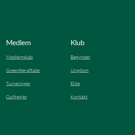
Medlem
Klub
Medlemskab
Begynder
Greenfee-aftaler
Ungdom
Turneringer
Elite​
Golfregler
Kontakt