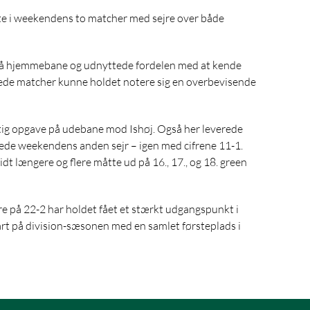
tte i weekendens to matcher med sejre over både
på hjemmebane og udnyttede fordelen med at kende
lede matcher kunne holdet notere sig en overbevisende
ig opgave på udebane mod Ishøj. Også her leverede
krede weekendens anden sejr – igen med cifrene 11-1.
idt længere og flere måtte ud på 16., 17., og 18. green
re på 22-2 har holdet fået et stærkt udgangspunkt i
tart på division-sæsonen med en samlet førsteplads i