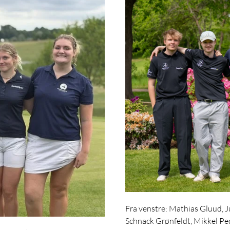
Fra venstre: Mathias Gluud, J
Schnack Grønfeldt, Mikkel Pe