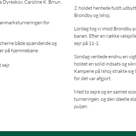
a Dyreskov, Caroline K. Brrun,
2. holdet hentede fuldt udby
Brøndby og Ishøj.
 Danmarksturneringen for
Lørdag tog vi imod Brøndby 
banen. Efter en række velspil
atcherne både spændende og
sejr på 11-1.
mer på hjemmebane.
Søndag ventede endnu en vigt
holdet en solid indsats og si
 sejr.
Kampene på Ishøj strakte sig l
før det var afgjort.
Med to sejre og en samlet sco
turneringen, og den ideelle s
puljen.