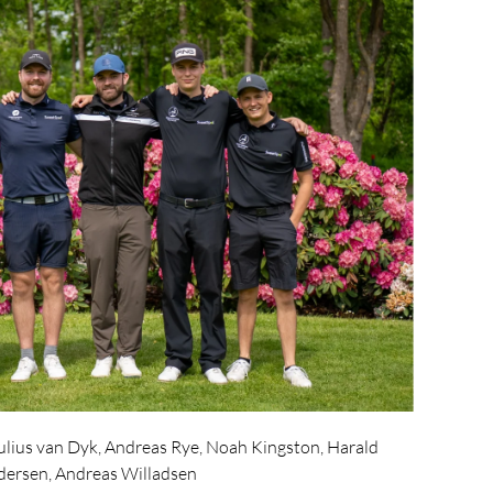
ulius van Dyk, Andreas Rye, Noah Kingston, Harald
dersen, Andreas Willadsen