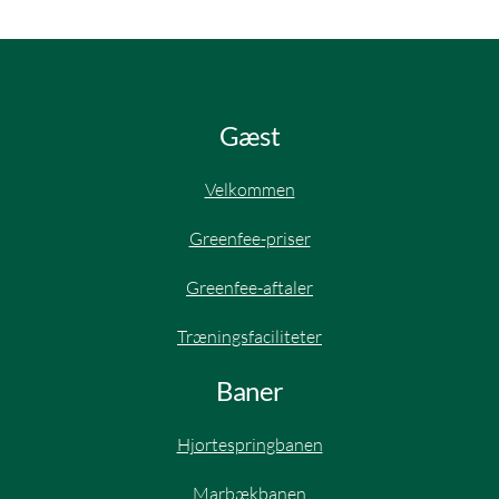
Gæst
Velkommen
Greenfee-priser
Greenfee-aftaler​
Træningsfaciliteter
Baner
Hjortespringbanen​
Marbækbanen