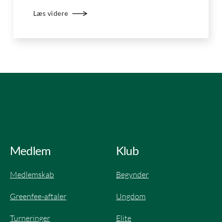
Læs videre
Medlem
Klub
Medlemskab
Begynder
Greenfee-aftaler
Ungdom
Turneringer
Elite​