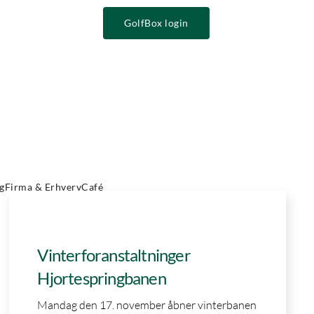
GolfBox login
Brugernavn
Password
g
Firma & Erhverv
Café
Husk
login
Ikke kategoriseret
Vinterforanstaltninger
Hjortespringbanen
Mandag den 17. november åbner vinterbanen