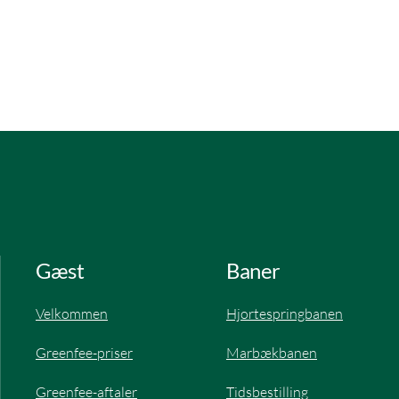
Gæst
Baner
Velkommen
Hjortespringbanen​
Greenfee-priser
Marbækbanen
Greenfee-aftaler​
Tidsbestilling