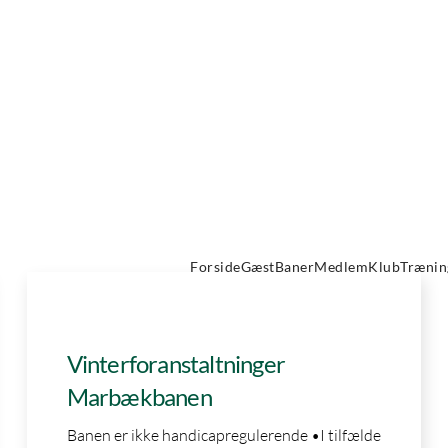
Kategori:
Ikke kategoriseret
Forside
Gæst
Baner
Medlem
Klub
Trænin
Ikke kategoriseret
Vinterforanstaltninger
Marbækbanen
Banen er ikke handicapregulerende •I tilfælde