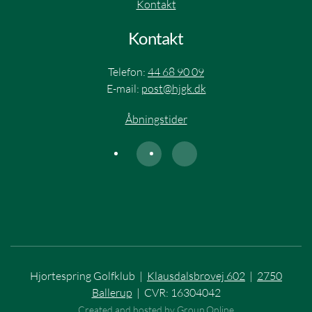
Kontakt
Kontakt
Telefon:
44 68 90 09
E-mail:
post@hjgk.dk
Åbningstider
Hjortespring Golfklub |
Klausdalsbrovej 602
|
2750
Ballerup
| CVR: 16304042
Created and hosted by Group Online