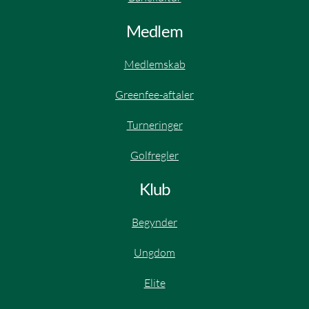
Medlem
Medlemskab
Greenfee-aftaler
Turneringer
Golfregler
Klub
Begynder
Ungdom
Elite​