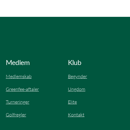
Medlem
Klub
Medlemskab
Begynder
Greenfee-aftaler
Ungdom
Turneringer
Elite​
Golfregler
Kontakt